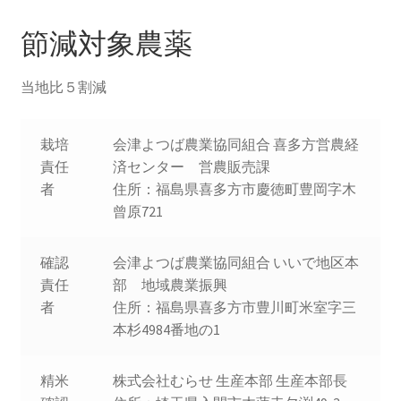
を
ュ
ご近所
展
ー
節減対象農薬
開
を
展
当地比５割減
開
栽培
会津よつば農業協同組合 喜多方営農経
責任
済センター 営農販売課
者
住所：福島県喜多方市慶徳町豊岡字木
曾原721
確認
会津よつば農業協同組合 いいで地区本
責任
部 地域農業振興
者
住所：福島県喜多方市豊川町米室字三
本杉4984番地の1
精米
株式会社むらせ 生産本部 生産本部長