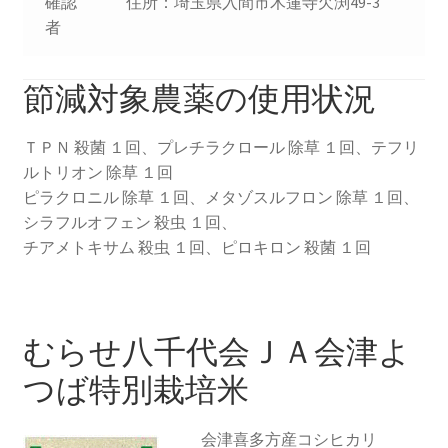
確認
住所：埼玉県入間市木蓮寺欠渕49-3
者
節減対象農薬の使用状況
ＴＰＮ 殺菌 １回、プレチラクロール 除草 １回、テフリ
ルトリオン 除草 １回
ピラクロニル 除草 １回、メタゾスルフロン 除草 １回、
シラフルオフェン 殺虫 １回、
チアメトキサム 殺虫 １回、ピロキロン 殺菌 １回
むらせ八千代会ＪＡ会津よ
つば特別栽培米
会津喜多方産コシヒカリ