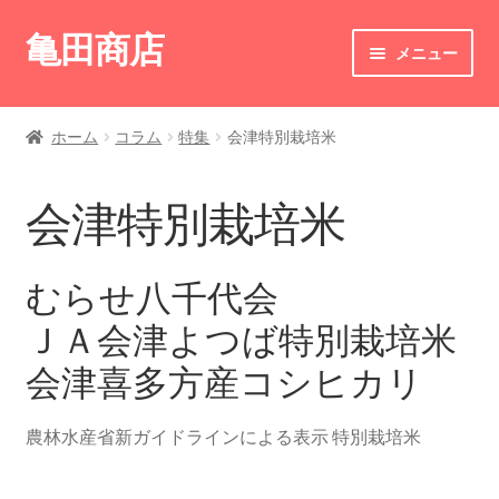
亀田商店
ナ
コ
メニュー
ビ
ン
ゲ
テ
ホーム
ー
ン
ホーム
コラム
特集
会津特別栽培米
シ
ツ
商品一覧
ョ
へ
会津特別栽培米
ン
ス
配達
へ
キ
ス
ッ
コラム
むらせ八千代会
キ
プ
ッ
ＪＡ会津よつば特別栽培米
サ
精米工場
プ
ブ
会津喜多方産コシヒカリ
メ
サ
サポート
ニ
ブ
農林水産省新ガイドラインによる表示 特別栽培米
ュ
メ
会社情報
ー
ニ